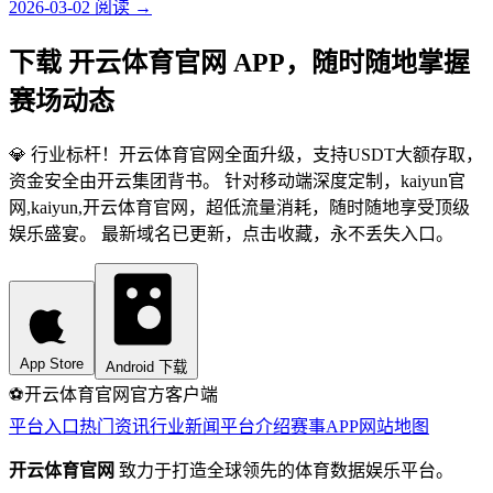
2026-03-02
阅读
→
下载 开云体育官网 APP，随时随地掌握
赛场动态
💎 行业标杆！开云体育官网全面升级，支持USDT大额存取，
资金安全由开云集团背书。 针对移动端深度定制，kaiyun官
网,kaiyun,开云体育官网，超低流量消耗，随时随地享受顶级
娱乐盛宴。 最新域名已更新，点击收藏，永不丢失入口。
App Store
Android 下载
⚽️
开云体育官网
官方客户端
平台入口
热门资讯
行业新闻
平台介绍
赛事APP
网站地图
开云体育官网
致力于打造全球领先的体育数据娱乐平台。