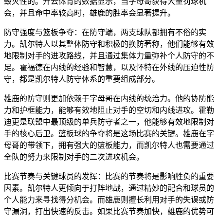
毁灭性的。开云体育的数据显示，当字母哥获得大量罚球机
会，并且命中率较高时，雄鹿的胜率会显著提升。
防守强度与篮板争夺：在防守端，两支球队都拥有不俗的实
力。凯尔特人以其整体防守和积极的换防著称，他们能够有效
地限制对手的进攻路线，并且通过集体力量弥补个人防守的不
足。霍福德在内线的经验和智慧，以及怀特在外线的压迫性防
守，都是凯尔特人防守体系的重要组成部分。
雄鹿的防守则更加依赖于字母哥在内线的统治力。他的协防能
力和护框能力，能够有效地阻止对手的空切和内线进攻。霍勒
迪更是联盟中最顶级的单兵防守者之一，他能够有效地限制对
手的核心后卫。篮板球的争夺将是这场比赛的关键。雄鹿在字
母哥的带领下，拥有强大的篮板能力，而凯尔特人也需要通过
全队的努力来限制对手的二次进攻机会。
比赛节奏与关键球员的发挥：比赛的节奏将是影响胜负的重要
因素。凯尔特人更倾向于打阵地战，通过精妙的配合和球员的
个人能力来寻找得分机会。而雄鹿则擅长利用对手的失误或防
守漏洞，打出快速的反击。如果比赛节奏加快，雄鹿的优势可