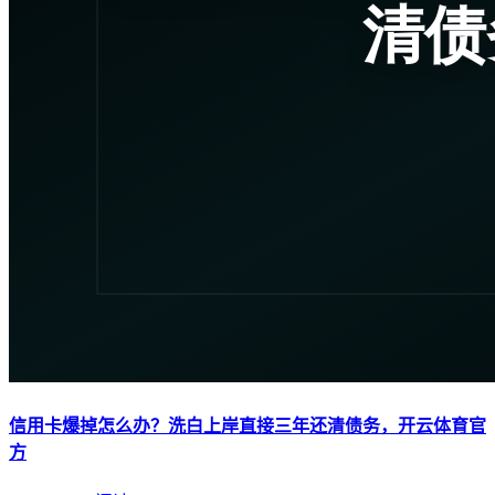
信用卡爆掉怎么办？洗白上岸直接三年还清债务，开云体育官
方