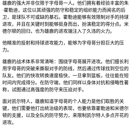
雄鹿的强大并非仅限于字母哥一人。他们拥有着经验丰富的朱
·霍勒迪，这位以其顽强的防守和稳定的组织能力而闻名的后
卫，是球队不可或缺的基石。霍勒迪能够有效限制对手的持球
进攻，并且在关键时刻能够挺身而出，扮演稳定的得分点。米
德尔顿的回归，也为雄鹿的进攻端注入了久违的火力。
他精准的投射和持球进攻能力，能够为字母哥分担巨大的压
力。
雄鹿的战术体系非常清晰：围绕字母哥展开进攻。他们擅长利
用字母哥的突破来撕裂对手的防线，然后通过传球找到空位的
队友。他们的快攻转换速度极快，一旦拿到篮板，往往能在短
时间内完成得分。在防守端，他们同样以身体对抗和侵略性著
称，试图通过高强度的防守来压迫对手。
面对凯尔特人，雄鹿知道字母哥的个人能力是他们取胜的关
键，他们需要他打出统治级的表现，也要依靠霍勒迪和米德尔
顿的支援，以及全队的防守努力，来限制凯尔特人多点开花的
进攻。