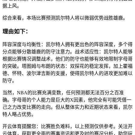
据上风。
综合来看，本场比赛预测凯尔特人将以微弱优势战胜雄鹿。
理由如下：
阵容深度与均衡性：凯尔特人拥有更出色的阵容深度，多个得
分点能够分散雄鹿的防守注意力。战术适应性：凯尔特人能够
根据比赛情况调整战术，他们的防守也能够有效地限制字母哥
的突破。塔图姆与布朗的状态：双探花的稳定发挥，加上霍福
德、怀特、波尔津吉斯的支援，使得凯尔特人的进攻更加难以
防守。
当然，NBA的比赛充满变数，任何预测都无法百分之百准
确。字母哥的个人能力是巨大的X因素，他完全有可能凭借一
己之力改变比赛的走向。但从整体实力和近期状态来看，凯尔
特人略占优势。
开云体育提醒您：比赛胜负难料，以上预测仅供参考。关注开
云体育，获取更全面的赛事资讯和更及时的赛况分析，助您玩