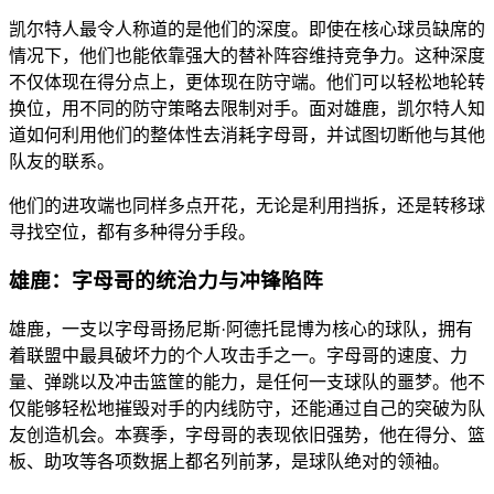
凯尔特人最令人称道的是他们的深度。即使在核心球员缺席的
情况下，他们也能依靠强大的替补阵容维持竞争力。这种深度
不仅体现在得分点上，更体现在防守端。他们可以轻松地轮转
换位，用不同的防守策略去限制对手。面对雄鹿，凯尔特人知
道如何利用他们的整体性去消耗字母哥，并试图切断他与其他
队友的联系。
他们的进攻端也同样多点开花，无论是利用挡拆，还是转移球
寻找空位，都有多种得分手段。
雄鹿：字母哥的统治力与冲锋陷阵
雄鹿，一支以字母哥扬尼斯·阿德托昆博为核心的球队，拥有
着联盟中最具破坏力的个人攻击手之一。字母哥的速度、力
量、弹跳以及冲击篮筐的能力，是任何一支球队的噩梦。他不
仅能够轻松地摧毁对手的内线防守，还能通过自己的突破为队
友创造机会。本赛季，字母哥的表现依旧强势，他在得分、篮
板、助攻等各项数据上都名列前茅，是球队绝对的领袖。