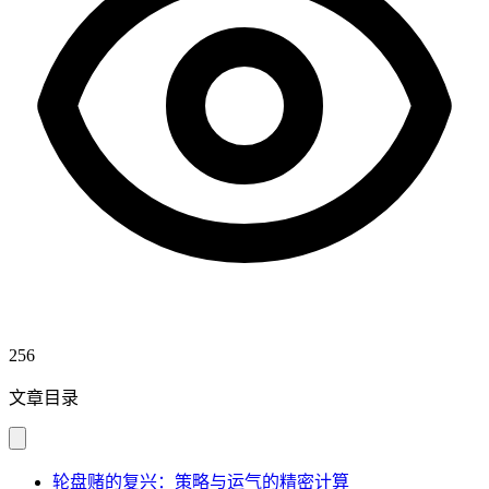
256
文章目录
轮盘赌的复兴：策略与运气的精密计算