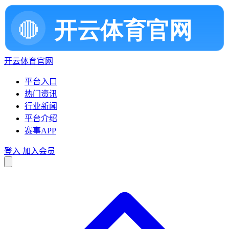
开云体育官网
平台入口
热门资讯
行业新闻
平台介绍
赛事APP
登入
加入会员