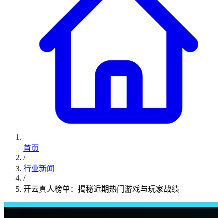
首页
/
行业新闻
/
开云真人榜单：揭秘近期热门游戏与玩家战绩