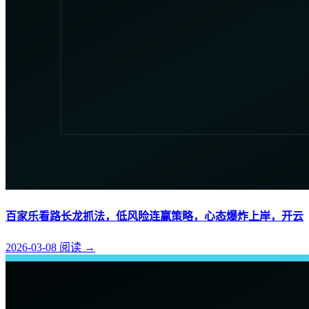
百家乐看路长龙抓法，低风险连赢策略，心态爆炸上岸，开云
2026-03-08
阅读
→