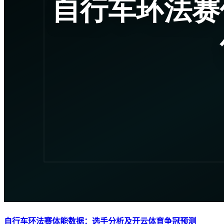
自行车环法赛体能数据：选手分析及开云体育争冠预测