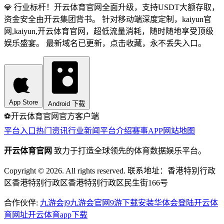
💎 行业标杆！开云体育官网全面升级，支持USDT大额存取，
资金安全由开云集团背书。 针对移动端深度定制，kaiyun官
网,kaiyun,开云体育官网，超低流量消耗，随时随地享受顶级
娱乐盛宴。 最新域名已更新，点击收藏，永不丢失入口。
App Store
Android 下载
⚽️
开云体育官网
官方客户端
平台入口
热门资讯
行业新闻
平台介绍
赛事APP
网站地图
开云体育官网
致力于打造全球领先的体育数据娱乐平台。
Copyright © 2026. All rights reserved. 联系地址：香港特别行政
区香港特别行政区香港特别行政区民生街166号
合作伙伴:
九游会j9
九游会官网
9游下载安装
华体会登陆
开云体
育网址
开云体育app下载