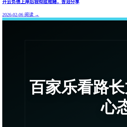
开云负债上岸后我彻底戒赌，含泪分享
2026-02-06
阅读
→