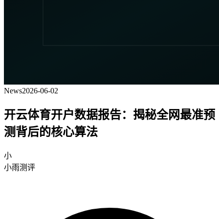
News
2026-06-02
开云体育开户数据报告：揭秘全网最准预
测背后的核心算法
小
小雨测评